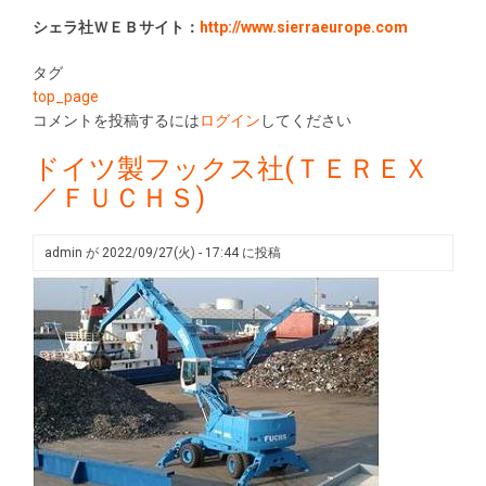
シェラ社ＷＥＢサイト：
http://www.sierraeurope.com
タグ
top_page
コメントを投稿するには
ログイン
してください
ドイツ製フックス社(ＴＥＲＥＸ
／ＦＵＣＨＳ)
admin
が
2022/09/27(火) - 17:44
に投稿