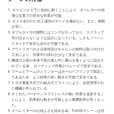
キャビンが上下に自由に動くことにより オペレターの快
適な位置での安全な作業が可能。
タイヤ走行のため工場内のヤードを傷めない。また、移動
が早い。
ダブルタイヤの隙間にはリングが入っており、スクラップ
等が詰まらないような設計になっている。しかもノーパン
クタイヤで安全な走行が可能である。
アウトリガーの４点保持及びキャビンの独特な取り付けの
工夫により、作業中の揺れが少なく安全である。
機体の上部が本体下部の真ん中に重心を置くように設計さ
れている為、 ローディング作業がスムーズで安全である。
ブームとアームのシリンダーはボールベアリングで固定し
てあるため より効率の良い動きが可能で安全である。
トヨタ看板方式での組み立てラインにより、品質管理され
た機械が作られている。
すぐれたパーホマンスでストレスの無い作業を追及するこ
とにより、効率的な動きが可能となり燃費効率が良くなっ
た。
オペレイターの心地よさを高める為、FUCHSマシーンは完