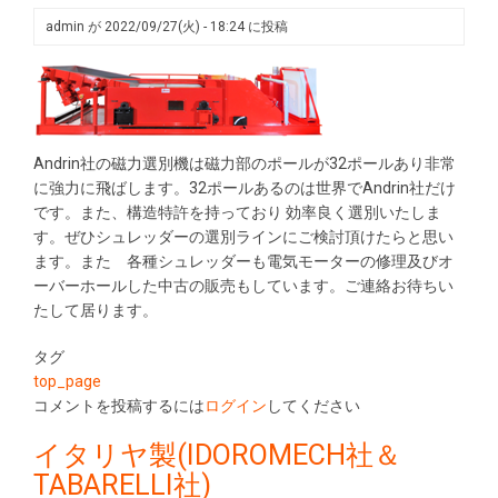
admin
が
2022/09/27(火) - 18:24
に投稿
Andrin社の磁力選別機は磁力部のポールが32ポールあり非常
に強力に飛ばします。32ポールあるのは世界でAndrin社だけ
です。また、構造特許を持っており 効率良く選別いたしま
す。ぜひシュレッダーの選別ラインにご検討頂けたらと思い
ます。また 各種シュレッダーも電気モーターの修理及びオ
ーバーホールした中古の販売もしています。ご連絡お待ちい
たして居ります。
タグ
top_page
コメントを投稿するには
ログイン
してください
イタリヤ製(IDOROMECH社＆
TABARELLI社)