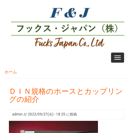
メ
イ
ン
コ
ン
テ
ン
ツ
に
Toggle
移
navigati
動
ホーム
ＤＩＮ規格のホースとカップリン
グの紹介
admin
が
2022/09/27(火) - 18:25
に投稿